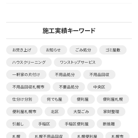
施工実績キーワード
お焚き上げ
お知らせ
ごみ処分
ゴミ屋敷
ハウスクリーニング
ワンストップサービス
一軒家の片付け
不用品処分
不用品回収
不用品回収札幌市
不要品処分
中央区
仕分け分別
何でも屋
便利屋
便利屋札幌
便利屋札幌市
北区
大型ごみ
家財整理
引越し
手稲区
手稲区便利屋
断捨離
札幌
札幌不用品回収
札幌便利屋
札幌市