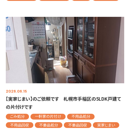
2026.06.15
【実家じまい】のご依頼です 札幌市手稲区の5LDK戸建て
の片付けです
ごみ処分
一軒家の片付け
不用品処分
不用品回収
不要品処分
不要品回収
実家じまい