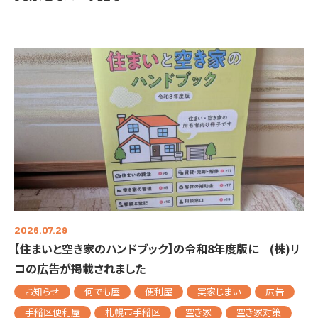
2026.07.29
【住まいと空き家のハンドブック】の令和8年度版に (株)リ
コの広告が掲載されました
お知らせ
何でも屋
便利屋
実家じまい
広告
手稲区便利屋
札幌市手稲区
空き家
空き家対策