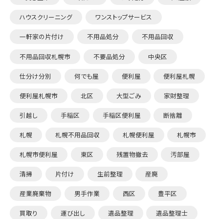
ハウスクリーニング
ワンストップサービス
一軒家の片付け
不用品処分
不用品回収
不用品回収札幌市
不要品処分
中央区
仕分け分別
何でも屋
便利屋
便利屋札幌
便利屋札幌市
北区
大型ごみ
家財整理
引越し
手稲区
手稲区便利屋
断捨離
札幌
札幌不用品回収
札幌便利屋
札幌市
札幌市便利屋
東区
残置物撤去
汚部屋
清掃
片付け
生前整理
産廃
産業廃棄物
男手作業
西区
豊平区
買取り
運び出し
遺品整理
遺品整理士