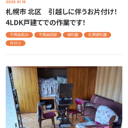
2025.01.15
札幌市 北区 引越しに伴うお片付け！
4LDK戸建てでの作業です！
不用品処分
不用品回収
便利屋
札幌便利屋
片付け