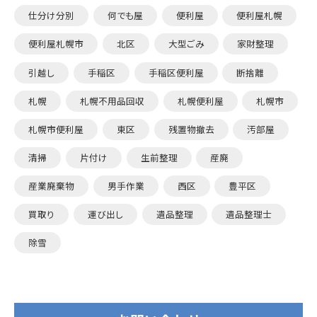
仕分け分別
何でも屋
便利屋
便利屋札幌
便利屋札幌市
北区
大型ごみ
家財整理
引越し
手稲区
手稲区便利屋
断捨離
札幌
札幌不用品回収
札幌便利屋
札幌市
札幌市便利屋
東区
残置物撤去
汚部屋
清掃
片付け
生前整理
産廃
産業廃棄物
男手作業
西区
豊平区
買取り
運び出し
遺品整理
遺品整理士
除雪