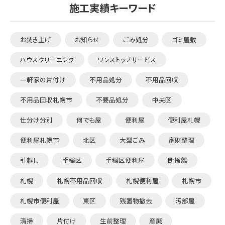
施工実績キーワード
お焚き上げ
お知らせ
ごみ処分
ゴミ屋敷
ハウスクリーニング
ワンストップサービス
一軒家の片付け
不用品処分
不用品回収
不用品回収札幌市
不要品処分
中央区
仕分け分別
何でも屋
便利屋
便利屋札幌
便利屋札幌市
北区
大型ごみ
家財整理
引越し
手稲区
手稲区便利屋
断捨離
札幌
札幌不用品回収
札幌便利屋
札幌市
札幌市便利屋
東区
残置物撤去
汚部屋
清掃
片付け
生前整理
産廃