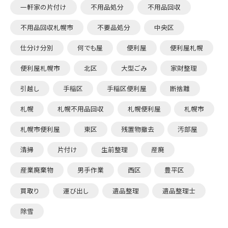
一軒家の片付け
不用品処分
不用品回収
不用品回収札幌市
不要品処分
中央区
仕分け分別
何でも屋
便利屋
便利屋札幌
便利屋札幌市
北区
大型ごみ
家財整理
引越し
手稲区
手稲区便利屋
断捨離
札幌
札幌不用品回収
札幌便利屋
札幌市
札幌市便利屋
東区
残置物撤去
汚部屋
清掃
片付け
生前整理
産廃
産業廃棄物
男手作業
西区
豊平区
買取り
運び出し
遺品整理
遺品整理士
除雪