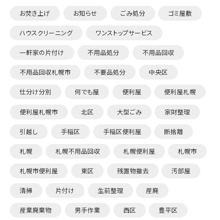
お焚き上げ
お知らせ
ごみ処分
ゴミ屋敷
ハウスクリーニング
ワンストップサービス
一軒家の片付け
不用品処分
不用品回収
不用品回収札幌市
不要品処分
中央区
仕分け分別
何でも屋
便利屋
便利屋札幌
便利屋札幌市
北区
大型ごみ
家財整理
引越し
手稲区
手稲区便利屋
断捨離
札幌
札幌不用品回収
札幌便利屋
札幌市
札幌市便利屋
東区
残置物撤去
汚部屋
清掃
片付け
生前整理
産廃
産業廃棄物
男手作業
西区
豊平区