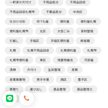
一軒家の片付け
不用品処分
不用品回収
不用品回収札幌市
不要品処分
中央区
仕分け分別
何でも屋
便利屋
便利屋札幌
便利屋札幌市
北区
大型ごみ
家財整理
引越し
手稲区
手稲区便利屋
断捨離
札幌
札幌不用品回収
札幌便利屋
札幌市
札幌市便利屋
東区
残置物撤去
汚部屋
清掃
片付け
生前整理
産廃
産業廃棄物
男手作業
西区
豊平区
買取り
運び出し
遺品整理
遺品整理士
除雪