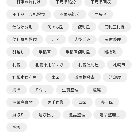
一軒家の片付け
不用品処分
不用品回収
不用品回収札幌市
不要品処分
中央区
仕分け分別
何でも屋
便利屋
便利屋札幌
便利屋札幌市
北区
大型ごみ
家財整理
引越し
手稲区
手稲区便利屋
断捨離
札幌
札幌不用品回収
札幌便利屋
札幌市
札幌市便利屋
東区
残置物撤去
汚部屋
清掃
片付け
生前整理
産廃
産業廃棄物
男手作業
西区
豊平区
買取り
運び出し
遺品整理
遺品整理士
除雪