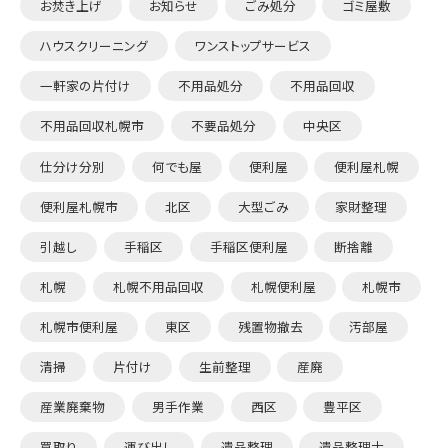
お焚き上げ
お知らせ
ごみ処分
ゴミ屋敷
ハウスクリーニング
ワンストップサービス
一軒家の片付け
不用品処分
不用品回収
不用品回収札幌市
不要品処分
中央区
仕分け分別
何でも屋
便利屋
便利屋札幌
便利屋札幌市
北区
大型ごみ
家財整理
引越し
手稲区
手稲区便利屋
断捨離
札幌
札幌不用品回収
札幌便利屋
札幌市
札幌市便利屋
東区
残置物撤去
汚部屋
清掃
片付け
生前整理
産廃
産業廃棄物
男手作業
西区
豊平区
買取り
運び出し
遺品整理
遺品整理士