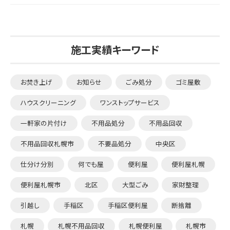
施工実績キーワード
お焚き上げ
お知らせ
ごみ処分
ゴミ屋敷
ハウスクリーニング
ワンストップサービス
一軒家の片付け
不用品処分
不用品回収
不用品回収札幌市
不要品処分
中央区
仕分け分別
何でも屋
便利屋
便利屋札幌
便利屋札幌市
北区
大型ごみ
家財整理
引越し
手稲区
手稲区便利屋
断捨離
札幌
札幌不用品回収
札幌便利屋
札幌市