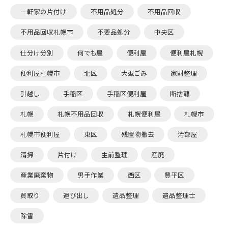
一軒家の片付け
不用品処分
不用品回収
不用品回収札幌市
不要品処分
中央区
仕分け分別
何でも屋
便利屋
便利屋札幌
便利屋札幌市
北区
大型ごみ
家財整理
引越し
手稲区
手稲区便利屋
断捨離
札幌
札幌不用品回収
札幌便利屋
札幌市
札幌市便利屋
東区
残置物撤去
汚部屋
清掃
片付け
生前整理
産廃
産業廃棄物
男手作業
西区
豊平区
買取り
運び出し
遺品整理
遺品整理士
除雪