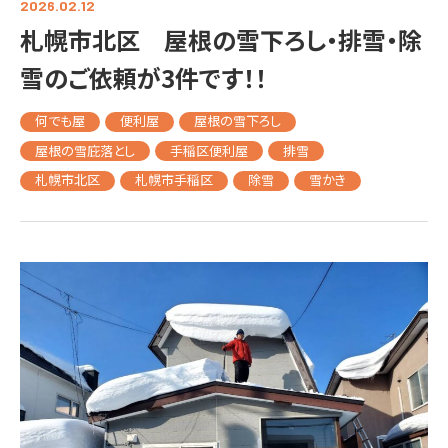
2026.02.12
札幌市北区 屋根の雪下ろし・排雪・除
雪のご依頼が3件です！！
何でも屋
便利屋
屋根の雪下ろし
屋根の雪庇落とし
手稲区便利屋
排雪
札幌市北区
札幌市手稲区
除雪
雪かき