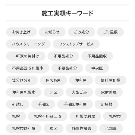
施工実績キーワード
お焚き上げ
お知らせ
ごみ処分
ゴミ屋敷
ハウスクリーニング
ワンストップサービス
一軒家の片付け
不用品処分
不用品回収
不用品回収札幌市
不要品処分
中央区
仕分け分別
何でも屋
便利屋
便利屋札幌
便利屋札幌市
北区
大型ごみ
家財整理
引越し
手稲区
手稲区便利屋
断捨離
札幌
札幌不用品回収
札幌便利屋
札幌市
札幌市便利屋
東区
残置物撤去
汚部屋