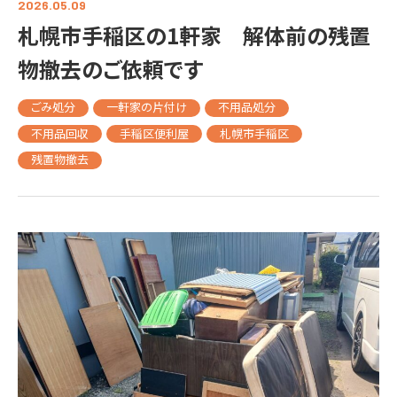
2026.05.09
札幌市手稲区の1軒家 解体前の残置
物撤去のご依頼です
ごみ処分
一軒家の片付け
不用品処分
不用品回収
手稲区便利屋
札幌市手稲区
残置物撤去