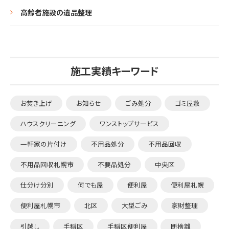
高齢者施設の遺品整理
施工実績キーワード
お焚き上げ
お知らせ
ごみ処分
ゴミ屋敷
ハウスクリーニング
ワンストップサービス
一軒家の片付け
不用品処分
不用品回収
不用品回収札幌市
不要品処分
中央区
仕分け分別
何でも屋
便利屋
便利屋札幌
便利屋札幌市
北区
大型ごみ
家財整理
引越し
手稲区
手稲区便利屋
断捨離