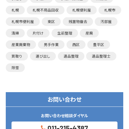
札幌
札幌不用品回収
札幌便利屋
札幌市
札幌市便利屋
東区
残置物撤去
汚部屋
清掃
片付け
生前整理
産廃
産業廃棄物
男手作業
西区
豊平区
買取り
運び出し
遺品整理
遺品整理士
除雪
お問い合わせ
お問い合わせ相談ダイヤル
011-215-4387