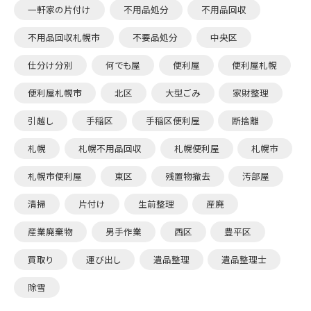
一軒家の片付け
不用品処分
不用品回収
不用品回収札幌市
不要品処分
中央区
仕分け分別
何でも屋
便利屋
便利屋札幌
便利屋札幌市
北区
大型ごみ
家財整理
引越し
手稲区
手稲区便利屋
断捨離
札幌
札幌不用品回収
札幌便利屋
札幌市
札幌市便利屋
東区
残置物撤去
汚部屋
清掃
片付け
生前整理
産廃
産業廃棄物
男手作業
西区
豊平区
買取り
運び出し
遺品整理
遺品整理士
除雪