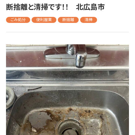
断捨離と清掃です！！ 北広島市
ごみ処分
便利屋業
断捨離
清掃