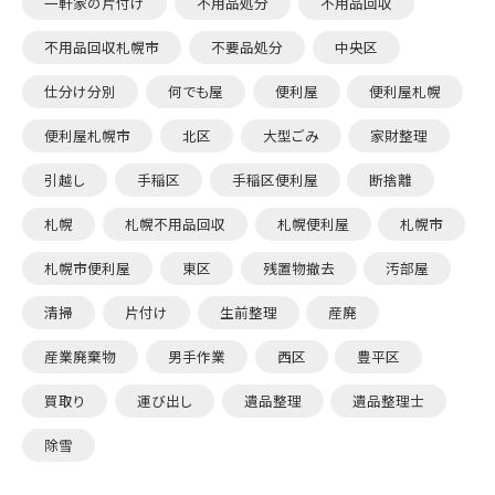
一軒家の片付け
不用品処分
不用品回収
不用品回収札幌市
不要品処分
中央区
仕分け分別
何でも屋
便利屋
便利屋札幌
便利屋札幌市
北区
大型ごみ
家財整理
引越し
手稲区
手稲区便利屋
断捨離
札幌
札幌不用品回収
札幌便利屋
札幌市
札幌市便利屋
東区
残置物撤去
汚部屋
清掃
片付け
生前整理
産廃
産業廃棄物
男手作業
西区
豊平区
買取り
運び出し
遺品整理
遺品整理士
除雪