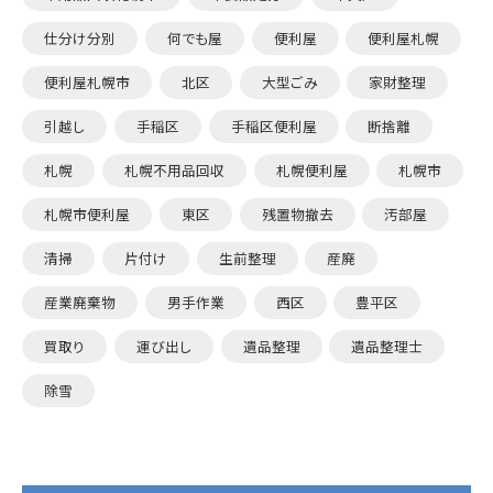
仕分け分別
何でも屋
便利屋
便利屋札幌
便利屋札幌市
北区
大型ごみ
家財整理
引越し
手稲区
手稲区便利屋
断捨離
札幌
札幌不用品回収
札幌便利屋
札幌市
札幌市便利屋
東区
残置物撤去
汚部屋
清掃
片付け
生前整理
産廃
産業廃棄物
男手作業
西区
豊平区
買取り
運び出し
遺品整理
遺品整理士
除雪