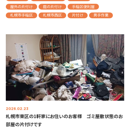
屋外の片付け
庭の片付け
手稲区便利屋
札幌市手稲区
札幌市西区
片付け
男手作業
2026.02.23
札幌市東区の1軒家にお住いのお客様 ゴミ屋敷状態のお
部屋の片付けです