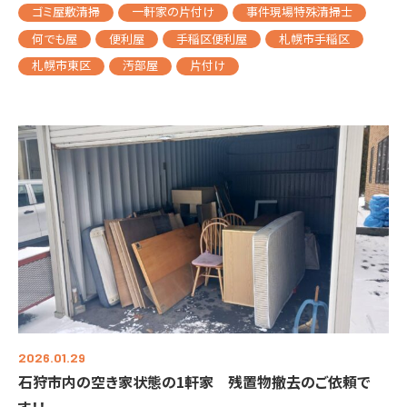
ゴミ屋敷清掃
一軒家の片付け
事件現場特殊清掃士
何でも屋
便利屋
手稲区便利屋
札幌市手稲区
札幌市東区
汚部屋
片付け
2026.01.29
石狩市内の空き家状態の1軒家 残置物撤去のご依頼で