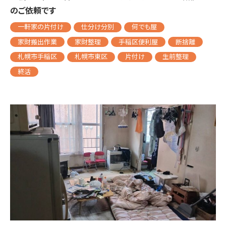
のご依頼です
一軒家の片付け
仕分け分別
何でも屋
家財搬出作業
家財整理
手稲区便利屋
断捨離
札幌市手稲区
札幌市東区
片付け
生前整理
終活