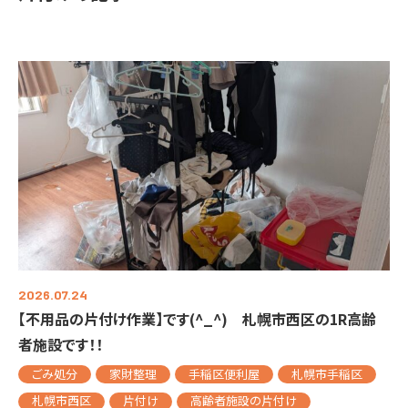
2026.07.24
【不用品の片付け作業】です(^_^) 札幌市西区の1R高齢
者施設です！！
ごみ処分
家財整理
手稲区便利屋
札幌市手稲区
札幌市西区
片付け
高齢者施設の片付け