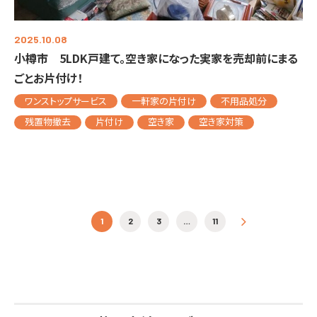
2025.10.08
小樽市 5LDK戸建て。空き家になった実家を売却前にまる
ごとお片付け！
ワンストップサービス
一軒家の片付け
不用品処分
残置物撤去
片付け
空き家
空き家対策
投稿ナビゲーション
1
2
3
…
11
»