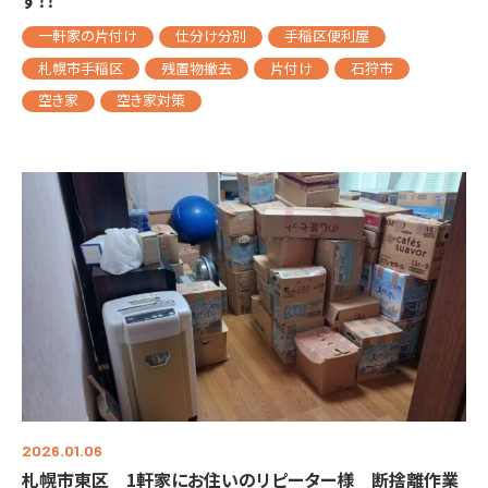
す！！
一軒家の片付け
仕分け分別
手稲区便利屋
札幌市手稲区
残置物撤去
片付け
石狩市
空き家
空き家対策
2026.01.06
札幌市東区 1軒家にお住いのリピーター様 断捨離作業