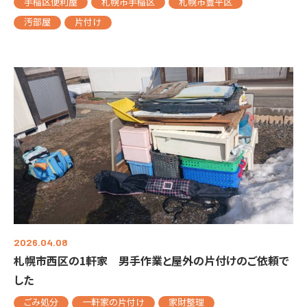
手稲区便利屋
札幌市手稲区
札幌市豊平区
汚部屋
片付け
2026.04.08
札幌市西区の1軒家 男手作業と屋外の片付けのご依頼で
した
ごみ処分
一軒家の片付け
家財整理