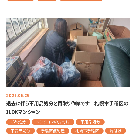
2026.05.25
退去に伴う不用品処分と買取り作業です 札幌市手稲区の
1LDKマンション
ごみ処分
マンションの片付け
不用品処分
不要品処分
手稲区便利屋
札幌市手稲区
片付け