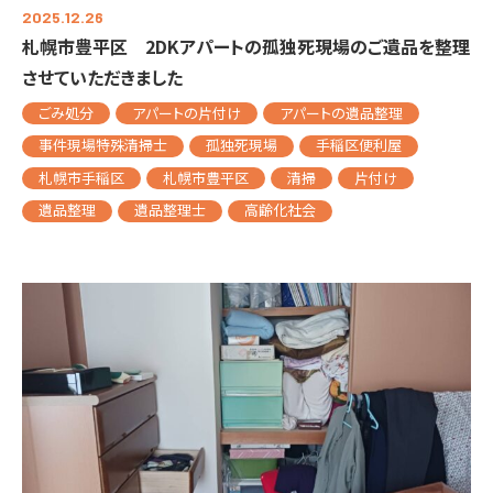
2025.12.26
札幌市豊平区 2DKアパートの孤独死現場のご遺品を整理
させていただきました
ごみ処分
アパートの片付け
アパートの遺品整理
事件現場特殊清掃士
孤独死現場
手稲区便利屋
札幌市手稲区
札幌市豊平区
清掃
片付け
遺品整理
遺品整理士
高齢化社会