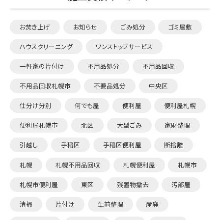
お焚き上げ
お知らせ
ごみ処分
ゴミ屋敷
ハウスクリーニング
ワンストップサービス
一軒家の片付け
不用品処分
不用品回収
不用品回収札幌市
不要品処分
中央区
仕分け分別
何でも屋
便利屋
便利屋札幌
便利屋札幌市
北区
大型ごみ
家財整理
引越し
手稲区
手稲区便利屋
断捨離
札幌
札幌不用品回収
札幌便利屋
札幌市
札幌市便利屋
東区
残置物撤去
汚部屋
清掃
片付け
生前整理
産廃