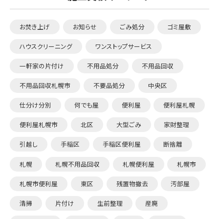
お焚き上げ
お知らせ
ごみ処分
ゴミ屋敷
ハウスクリーニング
ワンストップサービス
一軒家の片付け
不用品処分
不用品回収
不用品回収札幌市
不要品処分
中央区
仕分け分別
何でも屋
便利屋
便利屋札幌
便利屋札幌市
北区
大型ごみ
家財整理
引越し
手稲区
手稲区便利屋
断捨離
札幌
札幌不用品回収
札幌便利屋
札幌市
札幌市便利屋
東区
残置物撤去
汚部屋
清掃
片付け
生前整理
産廃