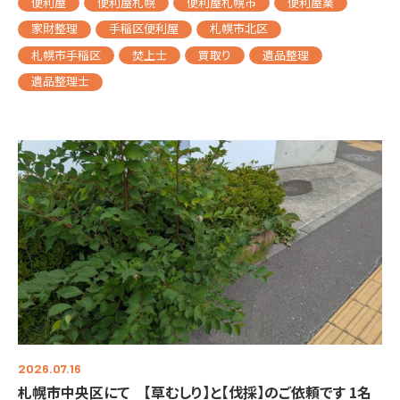
便利屋
便利屋札幌
便利屋札幌市
便利屋業
家財整理
手稲区便利屋
札幌市北区
札幌市手稲区
焚上士
買取り
遺品整理
遺品整理士
2026.07.16
札幌市中央区にて 【草むしり】と【伐採】のご依頼です 1名