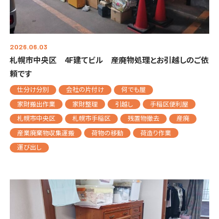
2026.06.03
札幌市中央区 4F建てビル 産廃物処理とお引越しのご依
頼です
仕分け分別
会社の片付け
何でも屋
家財搬出作業
家財整理
引越し
手稲区便利屋
札幌市中央区
札幌市手稲区
残置物撤去
産廃
産業廃棄物収集運搬
荷物の移動
荷造り作業
運び出し