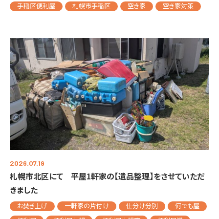
手稲区便利屋
札幌市手稲区
空き家
空き家対策
2026.07.19
札幌市北区にて 平屋1軒家の【遺品整理】をさせていただ
きました
お焚き上げ
一軒家の片付け
仕分け分別
何でも屋