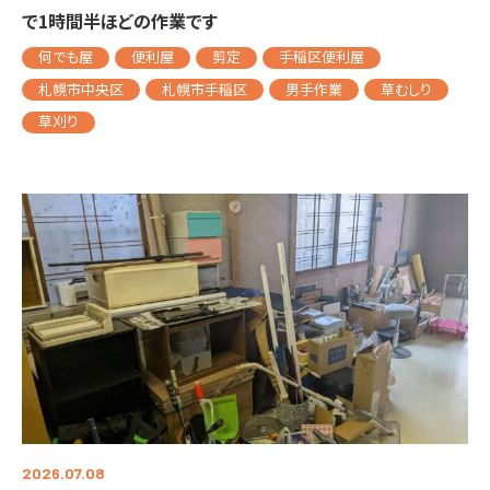
で1時間半ほどの作業です
何でも屋
便利屋
剪定
手稲区便利屋
札幌市中央区
札幌市手稲区
男手作業
草むしり
草刈り
2026.07.08