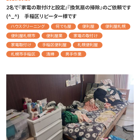
2名で『家電の取付けと設定』『換気扇の掃除』のご依頼です
(^_^) 手稲区リピーター様です
ハウスクリーニング
何でも屋
便利屋
便利屋札幌
便利屋札幌市
便利屋業
家電の取付け
家電取付け
手稲区便利屋
札幌便利屋
札幌市手稲区
清掃
男手作業