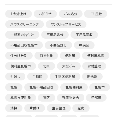
お焚き上げ
お知らせ
ごみ処分
ゴミ屋敷
ハウスクリーニング
ワンストップサービス
一軒家の片付け
不用品処分
不用品回収
不用品回収札幌市
不要品処分
中央区
仕分け分別
何でも屋
便利屋
便利屋札幌
便利屋札幌市
北区
大型ごみ
家財整理
引越し
手稲区
手稲区便利屋
断捨離
札幌
札幌不用品回収
札幌便利屋
札幌市
札幌市便利屋
東区
残置物撤去
汚部屋
清掃
片付け
生前整理
産廃