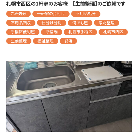
札幌市西区の1軒家のお客様 【生前整理】のご依頼です
ごみ処分
一軒家の片付け
不用品処分
不用品回収
仕分け分別
何でも屋
家財整理
手稲区便利屋
断捨離
札幌市手稲区
札幌市西区
生前整理
福祉整理
終活