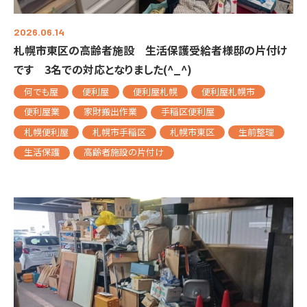
2026.06.14
札幌市東区の高齢者施設 生活保護受給者様邸の片付け
です 3名での対応となりました(^_^)
何でも屋
便利屋
便利屋札幌
便利屋札幌市
便利屋業
家財搬出作業
手稲区便利屋
札幌便利屋
札幌市手稲区
札幌市東区
生前整理
生活保護
高齢者施設の片付け