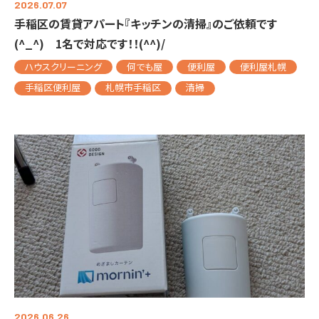
2026.07.07
手稲区の賃貸アパート『キッチンの清掃』のご依頼です
(^_^) 1名で対応です！！(^^)/
ハウスクリーニング
何でも屋
便利屋
便利屋札幌
手稲区便利屋
札幌市手稲区
清掃
2026.06.26