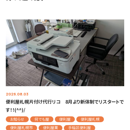
2026.08.03
便利屋札幌片付け代行リコ 8月より新体制でリスタートで
す！！(^^)/
お知らせ
何でも屋
便利屋
便利屋札幌
便利屋札幌市
便利屋業
手稲区便利屋