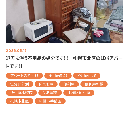
2026.05.13
退去に伴う不用品の処分です！！ 札幌市北区の1DKアパー
トです！！
アパートの片付け
不用品処分
不用品回収
仕分け分別
何でも屋
便利屋
便利屋札幌
便利屋札幌市
便利屋業
手稲区便利屋
札幌市北区
札幌市手稲区