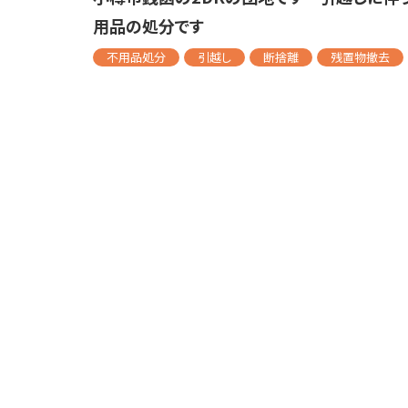
用品の処分です
不用品処分
引越し
断捨離
残置物撤去