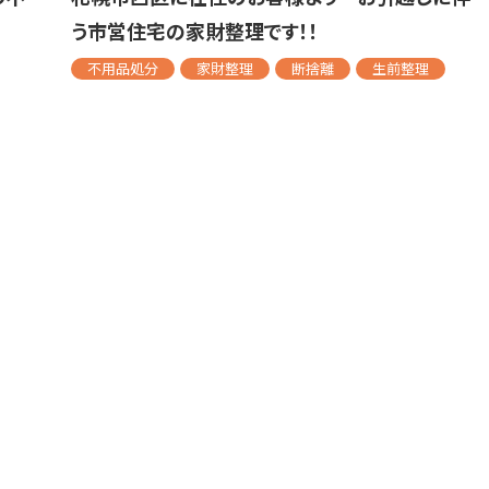
う市営住宅の家財整理です！！
不用品処分
家財整理
断捨離
生前整理