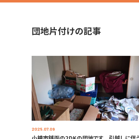
団地片付けの記事
2025.07.09
小樽市銭函の2DKの団地です 引越しに伴