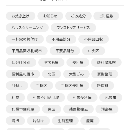
お焚き上げ
お知らせ
ごみ処分
ゴミ屋敷
ハウスクリーニング
ワンストップサービス
一軒家の片付け
不用品処分
不用品回収
不用品回収札幌市
不要品処分
中央区
仕分け分別
何でも屋
便利屋
便利屋札幌
便利屋札幌市
北区
大型ごみ
家財整理
引越し
手稲区
手稲区便利屋
断捨離
札幌
札幌不用品回収
札幌便利屋
札幌市
札幌市便利屋
東区
残置物撤去
汚部屋
清掃
片付け
生前整理
産廃