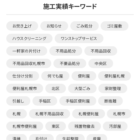
施工実績キーワード
お焚き上げ
お知らせ
ごみ処分
ゴミ屋敷
ハウスクリーニング
ワンストップサービス
一軒家の片付け
不用品処分
不用品回収
不用品回収札幌市
不要品処分
中央区
仕分け分別
何でも屋
便利屋
便利屋札幌
便利屋札幌市
北区
大型ごみ
家財整理
引越し
手稲区
手稲区便利屋
断捨離
札幌
札幌不用品回収
札幌便利屋
札幌市
札幌市便利屋
東区
残置物撤去
汚部屋
清掃
片付け
生前整理
産廃