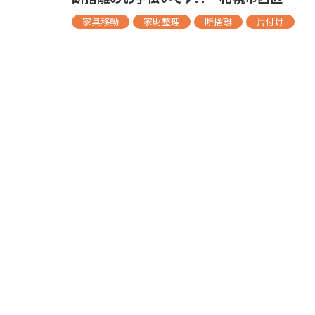
家具移動
家財整理
断捨離
片付け