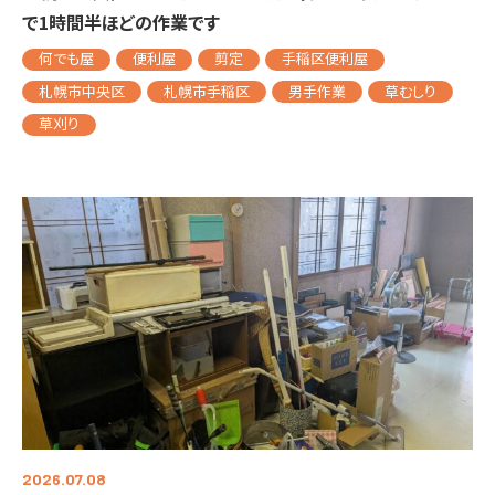
で1時間半ほどの作業です
何でも屋
便利屋
剪定
手稲区便利屋
札幌市中央区
札幌市手稲区
男手作業
草むしり
草刈り
2026.07.08