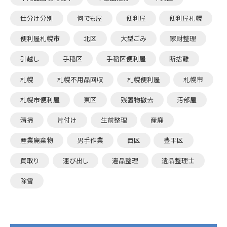
仕分け分別
何でも屋
便利屋
便利屋札幌
便利屋札幌市
北区
大型ごみ
家財整理
引越し
手稲区
手稲区便利屋
断捨離
札幌
札幌不用品回収
札幌便利屋
札幌市
札幌市便利屋
東区
残置物撤去
汚部屋
清掃
片付け
生前整理
産廃
産業廃棄物
男手作業
西区
豊平区
買取り
運び出し
遺品整理
遺品整理士
除雪