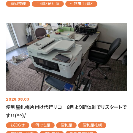
家財整理
手稲区便利屋
札幌市手稲区
2026.08.03
便利屋札幌片付け代行リコ 8月より新体制でリスタートで
す！！(^^)/
お知らせ
何でも屋
便利屋
便利屋札幌