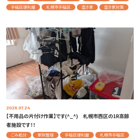
手稲区便利屋
札幌市手稲区
空き家
空き家対策
2026.07.24
【不用品の片付け作業】です(^_^) 札幌市西区の1R高齢
者施設です！！
ごみ処分
家財整理
手稲区便利屋
札幌市手稲区