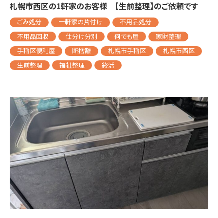
札幌市西区の1軒家のお客様 【生前整理】のご依頼です
ごみ処分
一軒家の片付け
不用品処分
不用品回収
仕分け分別
何でも屋
家財整理
手稲区便利屋
断捨離
札幌市手稲区
札幌市西区
生前整理
福祉整理
終活