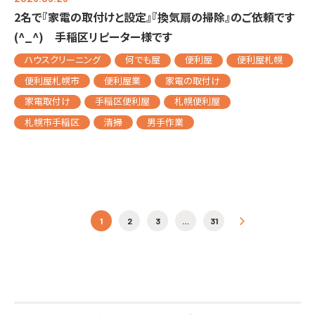
2名で『家電の取付けと設定』『換気扇の掃除』のご依頼です
(^_^) 手稲区リピーター様です
ハウスクリーニング
何でも屋
便利屋
便利屋札幌
便利屋札幌市
便利屋業
家電の取付け
家電取付け
手稲区便利屋
札幌便利屋
札幌市手稲区
清掃
男手作業
投稿ナビゲーション
1
2
3
…
31
»