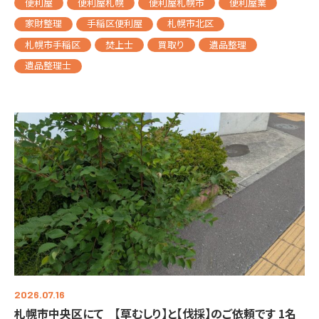
便利屋
便利屋札幌
便利屋札幌市
便利屋業
家財整理
手稲区便利屋
札幌市北区
札幌市手稲区
焚上士
買取り
遺品整理
遺品整理士
2026.07.16
札幌市中央区にて 【草むしり】と【伐採】のご依頼です 1名