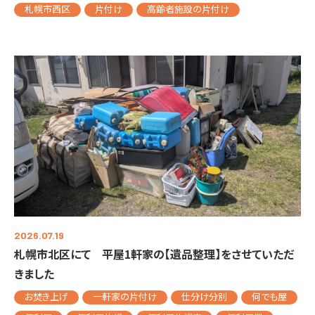
札幌市西区
片付け
高齢者施設の片付け
2026.07.19
札幌市北区にて 平屋1軒家の【遺品整理】をさせていただ
きました
お焚き上げ
一軒家の片付け
仕分け分別
何でも屋