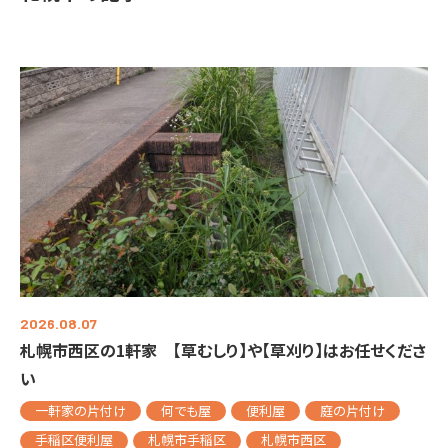
2026.08.07
札幌市西区の1軒家 【草むしり】や【草刈り】はお任せくださ
い
一軒家の片付け
何でも屋
便利屋
庭の片付け
手稲区便利屋
札幌市手稲区
札幌市西区