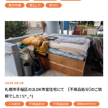
男手作業
草むしり
草刈り
2026.08.06
札幌市手稲区の2LDK市営住宅にて 【不用品処分】のご依
頼でした！！(^_^)
ごみ処分
不用品処分
不用品回収
団地の片付け