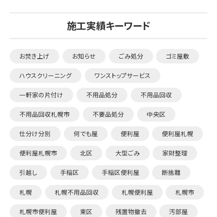
施工実績キーワード
お焚き上げ
お知らせ
ごみ処分
ゴミ屋敷
ハウスクリーニング
ワンストップサービス
一軒家の片付け
不用品処分
不用品回収
不用品回収札幌市
不要品処分
中央区
仕分け分別
何でも屋
便利屋
便利屋札幌
便利屋札幌市
北区
大型ごみ
家財整理
引越し
手稲区
手稲区便利屋
断捨離
札幌
札幌不用品回収
札幌便利屋
札幌市
札幌市便利屋
東区
残置物撤去
汚部屋