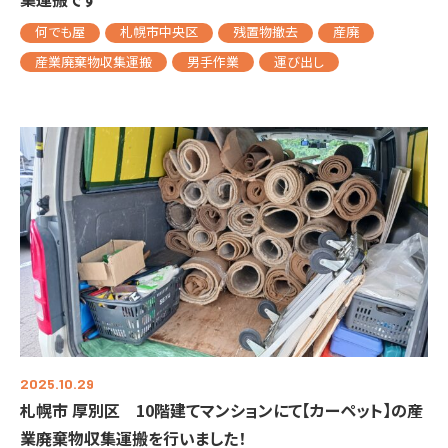
何でも屋
札幌市中央区
残置物撤去
産廃
産業廃棄物収集運搬
男手作業
運び出し
2025.10.29
札幌市 厚別区 10階建てマンションにて【カーペット】の産
業廃棄物収集運搬を行いました！