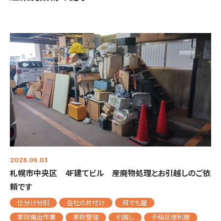
2026.06.03
札幌市中央区 4F建てビル 産廃物処理とお引越しのご依
頼です
仕分け分別
会社の片付け
何でも屋
家財搬出作業
家財整理
引越し
手稲区便利屋