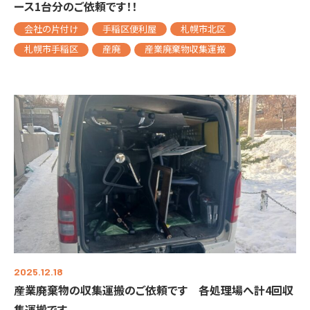
ース1台分のご依頼です！！
会社の片付け
手稲区便利屋
札幌市北区
札幌市手稲区
産廃
産業廃棄物収集運搬
2025.12.18
産業廃棄物の収集運搬のご依頼です 各処理場へ計4回収
集運搬です