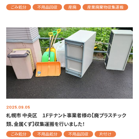
ごみ処分
不用品回収
産廃
産業廃棄物収集運搬
2025.09.05
札幌市 中央区 １Fテナント事業者様の【廃プラスチック
類、金属くず】収集運搬を行いました！
ごみ処分
不用品処分
不用品回収
片付け