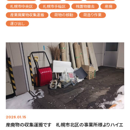
札幌市中央区
札幌市手稲区
残置物撤去
産廃
産業廃棄物収集運搬
荷物の移動
荷造り作業
運び出し
2026.01.15
産廃物の収集運搬です 札幌市北区の事業所様よりハイエ