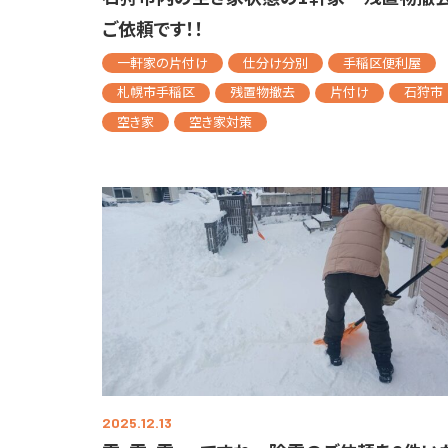
ご依頼です！！
一軒家の片付け
仕分け分別
手稲区便利屋
札幌市手稲区
残置物撤去
片付け
石狩市
空き家
空き家対策
2025.12.13