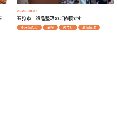
2024.09.24
を
石狩市 遺品整理のご依頼です
不用品処分
清掃
片付け
遺品整理