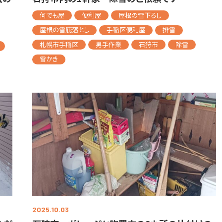
何でも屋
便利屋
屋根の雪下ろし
屋根の雪庇落とし
手稲区便利屋
排雪
札幌市手稲区
男手作業
石狩市
除雪
雪かき
2025.10.03