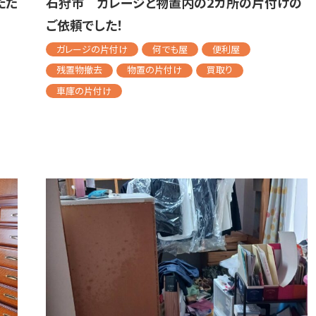
ただ
石狩市 ガレージと物置内の2カ所の片付けの
ご依頼でした！
ガレージの片付け
何でも屋
便利屋
残置物撤去
物置の片付け
買取り
車庫の片付け