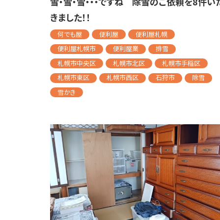
雪・雪・雪・・・ですね 除雪のご依頼を8件い
きました！！
何でも屋
便利屋
便利屋札幌
便利屋札幌市
便利屋業
排雪
札幌市中央区
札幌市北区
札幌市手稲区
札幌市東区
札幌市西区
石狩市
除雪
雪かき