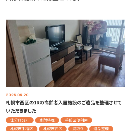
2026.06.20
札幌市西区の1Rの高齢者入居施設のご遺品を整理させて
いただきました
仕分け分別
家財整理
手稲区便利屋
札幌市手稲区
札幌市西区
買取り
遺品整理