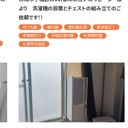
より 洗濯機の設置とチェストの組み立てのご
依頼です！！
何でも屋
便利屋
便利屋札幌
家具組立て
家電取付け
手稲区便利屋
札幌便利屋
札幌市手稲区