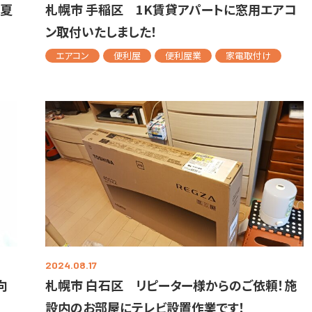
！夏
札幌市 手稲区 1K賃貸アパートに窓用エアコ
ン取付いたしました！
エアコン
便利屋
便利屋業
家電取付け
2024.08.17
向
札幌市 白石区 リピーター様からのご依頼！施
設内のお部屋にテレビ設置作業です！