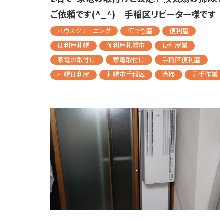
ご依頼です(^_^) 手稲区リピーター様です
ハウスクリーニング
何でも屋
便利屋
便利屋札幌
便利屋札幌市
便利屋業
家電の取付け
家電取付け
手稲区便利屋
札幌便利屋
札幌市手稲区
清掃
男手作業