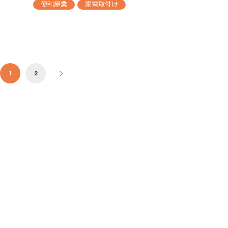
便利屋業
家電取付け
投稿ナビゲーション
1
2
»