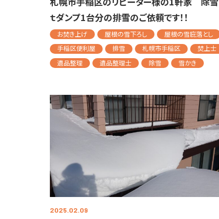
札幌市手稲区のリピーター様の1軒家 除雪
ｔダンプ1台分の排雪のご依頼です！！
お焚き上げ
屋根の雪下ろし
屋根の雪庇落とし
手稲区便利屋
排雪
札幌市手稲区
焚上士
遺品整理
遺品整理士
除雪
雪かき
2025.02.09