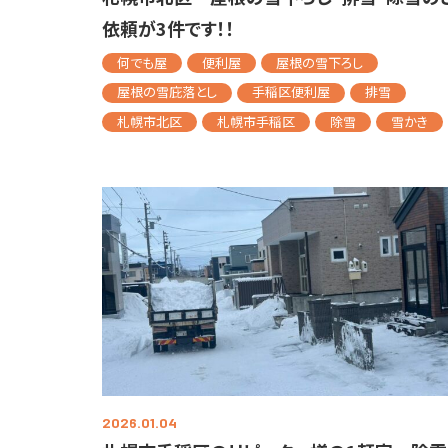
依頼が3件です！！
何でも屋
便利屋
屋根の雪下ろし
屋根の雪庇落とし
手稲区便利屋
排雪
札幌市北区
札幌市手稲区
除雪
雪かき
2026.01.04