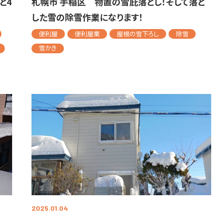
と4
札幌市 手稲区 物置の雪庇落とし！そして落と
した雪の除雪作業になります！
便利屋
便利屋業
屋根の雪下ろし
除雪
雪かき
2025.01.04