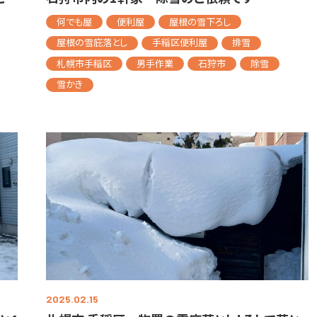
何でも屋
便利屋
屋根の雪下ろし
屋根の雪庇落とし
手稲区便利屋
排雪
札幌市手稲区
男手作業
石狩市
除雪
雪かき
2025.02.15