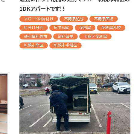
1DKアパートです！！
アパートの片付け
不用品処分
不用品回収
仕分け分別
何でも屋
便利屋
便利屋札幌
便利屋札幌市
便利屋業
手稲区便利屋
札幌市北区
札幌市手稲区