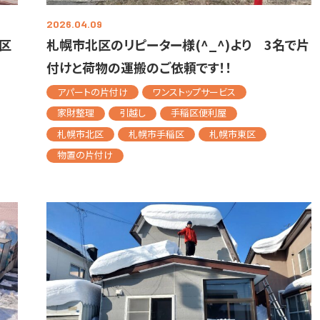
2026.04.09
区
札幌市北区のリピーター様(^_^)より 3名で片
付けと荷物の運搬のご依頼です！！
アパートの片付け
ワンストップサービス
家財整理
引越し
手稲区便利屋
札幌市北区
札幌市手稲区
札幌市東区
物置の片付け