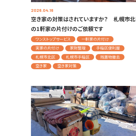
2026.04.16
空き家の対策はされていますか？ 札幌市北
の1軒家の片付けのご依頼です
ワンストップサービス
一軒家の片付け
実家の片付け
家財整理
手稲区便利屋
札幌市北区
札幌市手稲区
残置物撤去
空き家
空き家対策