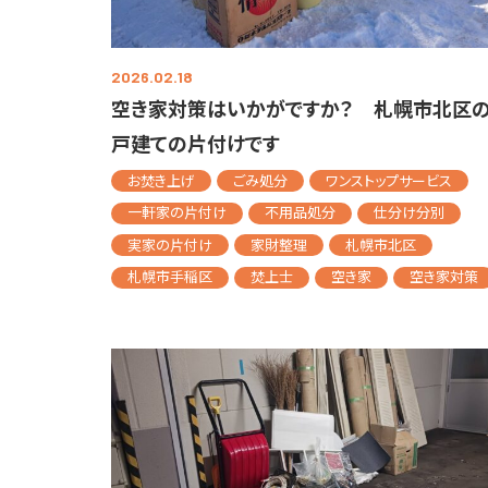
2026.02.18
空き家対策はいかがですか？ 札幌市北区の
戸建ての片付けです
お焚き上げ
ごみ処分
ワンストップサービス
一軒家の片付け
不用品処分
仕分け分別
実家の片付け
家財整理
札幌市北区
札幌市手稲区
焚上士
空き家
空き家対策