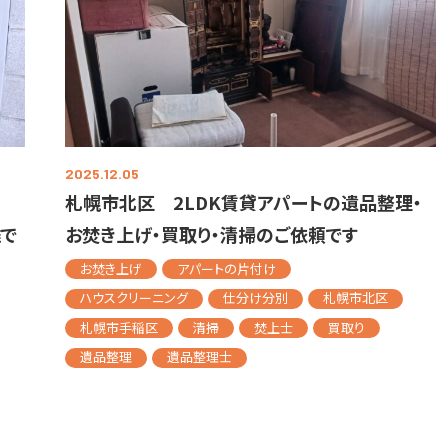
2025.12.05
札幌市北区 2LDK賃貸アパートの遺品整理・
で
お焚き上げ・買取り・清掃のご依頼です
お焚き上げ
アパートの片付け
ハウスクリーニング
仕分け分別
札幌市北区
札幌市手稲区
清掃
焚上士
買取り
遺品整理
遺品整理士