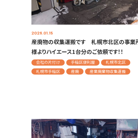
2026.01.15
産廃物の収集運搬です 札幌市北区の事業
様よりハイエース1台分のご依頼です！！
会社の片付け
手稲区便利屋
札幌市北区
札幌市手稲区
産廃
産業廃棄物収集運搬