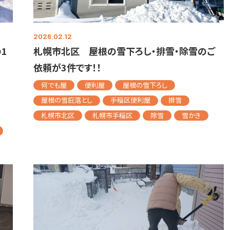
2026.02.12
1
札幌市北区 屋根の雪下ろし・排雪・除雪のご
依頼が3件です！！
何でも屋
便利屋
屋根の雪下ろし
屋根の雪庇落とし
手稲区便利屋
排雪
札幌市北区
札幌市手稲区
除雪
雪かき