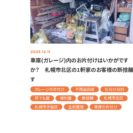
2025.12.11
車庫(ガレージ)内のお片付けはいかがです
か？ 札幌市北区の1軒家のお客様の断捨離
す
ガレージの片付け
不用品回収
仕分け分別
何でも屋
便利屋
断捨離
札幌市北区
札幌市手稲区
生前整理
車庫の片付け