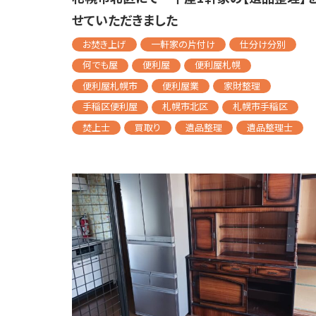
せていただきました
お焚き上げ
一軒家の片付け
仕分け分別
何でも屋
便利屋
便利屋札幌
便利屋札幌市
便利屋業
家財整理
手稲区便利屋
札幌市北区
札幌市手稲区
焚上士
買取り
遺品整理
遺品整理士