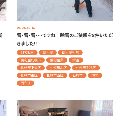
2025.12.13
所
雪・雪・雪・・・ですね 除雪のご依頼を8件いただ
きました！！
何でも屋
便利屋
便利屋札幌
便利屋札幌市
便利屋業
排雪
札幌市中央区
札幌市北区
札幌市手稲区
札幌市東区
札幌市西区
石狩市
除雪
雪かき