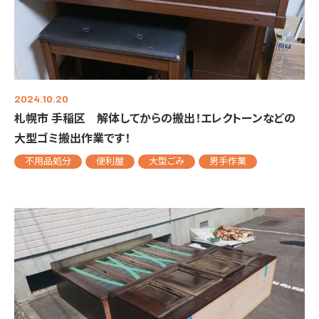
2024.10.20
札幌市 手稲区 解体してからの搬出！エレクトーンなどの
大型ゴミ搬出作業です！
不用品処分
便利屋
大型ごみ
男手作業