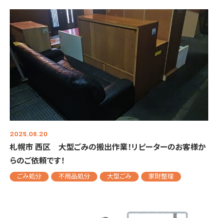
2025.06.20
札幌市 西区 大型ごみの搬出作業！リピーターのお客様か
らのご依頼です！
ごみ処分
不用品処分
大型ごみ
家財整理