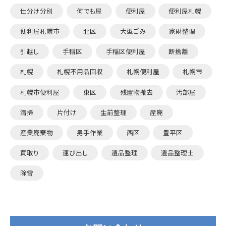
仕分け分別
何でも屋
便利屋
便利屋札幌
便利屋札幌市
北区
大型ごみ
家財整理
引越し
手稲区
手稲区便利屋
断捨離
札幌
札幌不用品回収
札幌便利屋
札幌市
札幌市便利屋
東区
残置物撤去
汚部屋
清掃
片付け
生前整理
産廃
産業廃棄物
男手作業
西区
豊平区
買取り
運び出し
遺品整理
遺品整理士
除雪