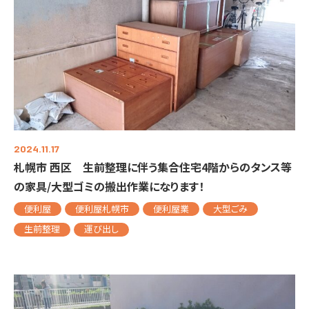
2024.11.17
札幌市 西区 生前整理に伴う集合住宅4階からのタンス等
の家具/大型ゴミの搬出作業になります！
便利屋
便利屋札幌市
便利屋業
大型ごみ
生前整理
運び出し