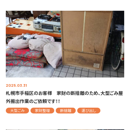
2025.03.31
札幌市手稲区のお客様 家財の断捨離のため、大型ごみ屋
外搬出作業のご依頼です！！
大型ごみ
家財整理
断捨離
運び出し