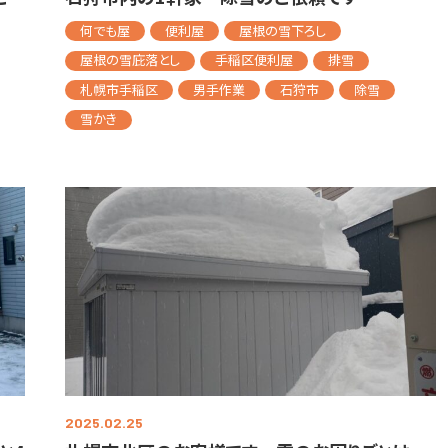
何でも屋
便利屋
屋根の雪下ろし
屋根の雪庇落とし
手稲区便利屋
排雪
札幌市手稲区
男手作業
石狩市
除雪
雪かき
2025.02.25