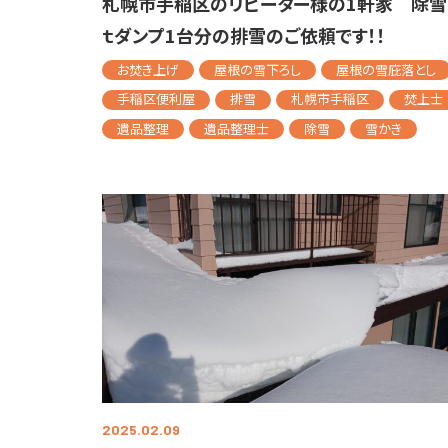
札幌市手稲区のリピーター様の1軒家 除雪
ｔダンプ1台分の排雪のご依頼です！！
お焚き上げ
屋根の雪下ろし
屋根の雪庇落とし
手稲区便利屋
排雪
札幌市手稲区
焚上士
遺品整理
遺品整理士
除雪
雪かき
2025.02.09