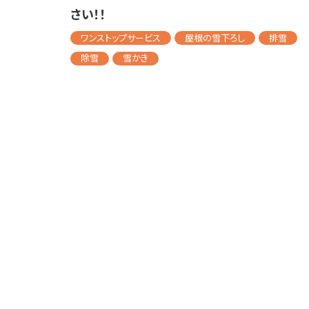
さい！！
ワンストップサービス
屋根の雪下ろし
排雪
除雪
雪かき