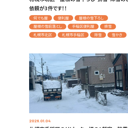
依頼が3件です！！
何でも屋
便利屋
屋根の雪下ろし
屋根の雪庇落とし
手稲区便利屋
排雪
札幌市北区
札幌市手稲区
除雪
雪かき
2026.01.04