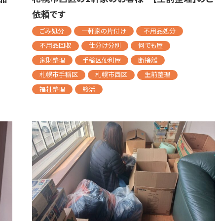
依頼です
ごみ処分
一軒家の片付け
不用品処分
不用品回収
仕分け分別
何でも屋
家財整理
手稲区便利屋
断捨離
札幌市手稲区
札幌市西区
生前整理
福祉整理
終活