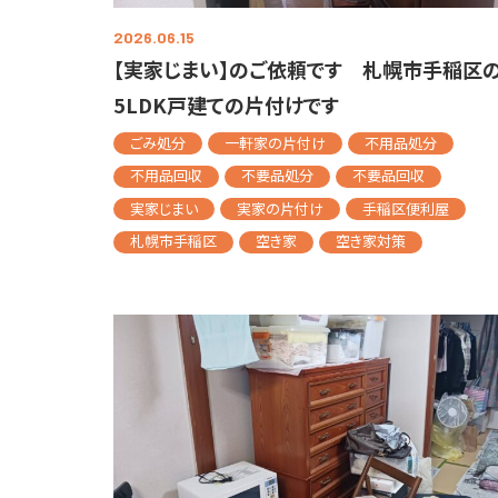
2026.06.15
【実家じまい】のご依頼です 札幌市手稲区
5LDK戸建ての片付けです
ごみ処分
一軒家の片付け
不用品処分
不用品回収
不要品処分
不要品回収
実家じまい
実家の片付け
手稲区便利屋
札幌市手稲区
空き家
空き家対策