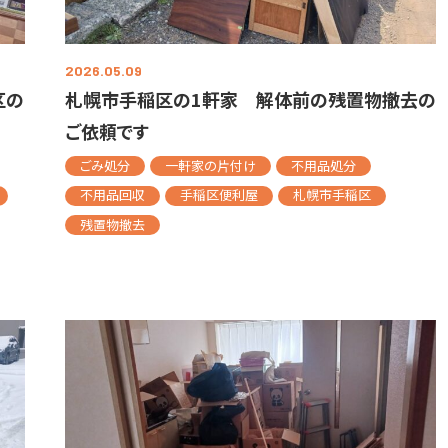
2026.05.09
区の
札幌市手稲区の1軒家 解体前の残置物撤去の
ご依頼です
ごみ処分
一軒家の片付け
不用品処分
不用品回収
手稲区便利屋
札幌市手稲区
残置物撤去