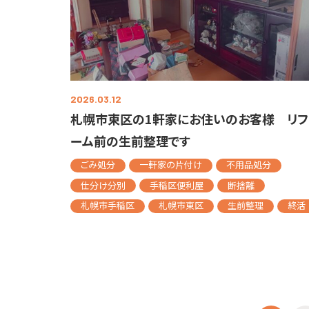
2026.03.12
札幌市東区の1軒家にお住いのお客様 リフ
ーム前の生前整理です
ごみ処分
一軒家の片付け
不用品処分
仕分け分別
手稲区便利屋
断捨離
札幌市手稲区
札幌市東区
生前整理
終活