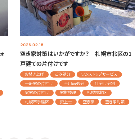
2026.02.18
ォ
空き家対策はいかがですか？ 札幌市北区の1
戸建ての片付けです
お焚き上げ
ごみ処分
ワンストップサービス
一軒家の片付け
不用品処分
仕分け分別
実家の片付け
家財整理
札幌市北区
札幌市手稲区
焚上士
空き家
空き家対策