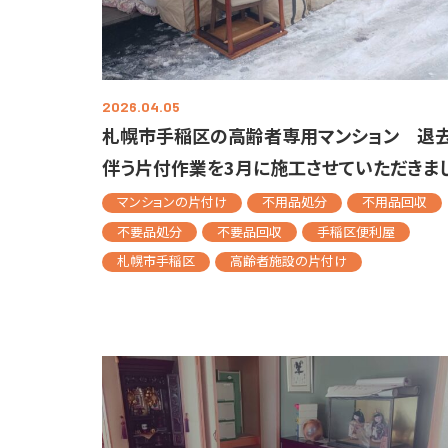
2026.04.05
札幌市手稲区の高齢者専用マンション 退
伴う片付作業を3月に施工させていただきま
マンションの片付け
不用品処分
不用品回収
不要品処分
不要品回収
手稲区便利屋
札幌市手稲区
高齢者施設の片付け