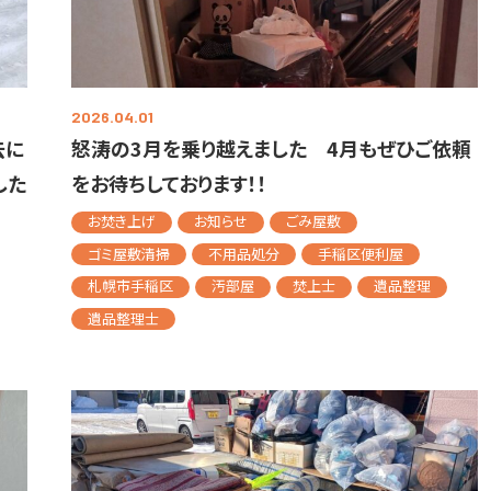
2026.04.01
去に
怒涛の3月を乗り越えました 4月もぜひご依頼
した
をお待ちしております！！
お焚き上げ
お知らせ
ごみ屋敷
ゴミ屋敷清掃
不用品処分
手稲区便利屋
札幌市手稲区
汚部屋
焚上士
遺品整理
遺品整理士