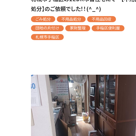
処分】のご依頼でした！！(^_^)
ごみ処分
不用品処分
不用品回収
団地の片付け
家財整理
手稲区便利屋
札幌市手稲区