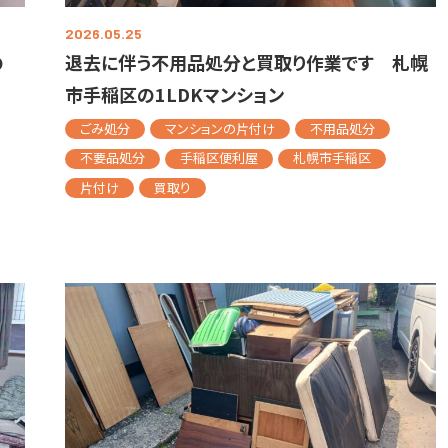
2026.05.25
の
退去に伴う不用品処分と買取り作業です 札幌
市手稲区の1LDKマンション
ごみ処分
マンションの片付け
不用品処分
不要品処分
手稲区便利屋
札幌市手稲区
片付け
買取り