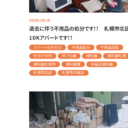
2026.05.13
退去に伴う不用品の処分です！！ 札幌市北
1DKアパートです！！
アパートの片付け
不用品処分
不用品回収
仕分け分別
何でも屋
便利屋
便利屋札幌
便利屋札幌市
便利屋業
手稲区便利屋
札幌市北区
札幌市手稲区